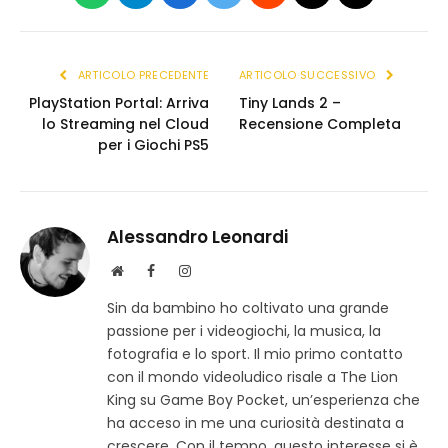
WhatsApp
Telegram
Facebook
X
Reddit
Threads
Copia
(Twitter)
link
ARTICOLO PRECEDENTE
ARTICOLO SUCCESSIVO
PlayStation Portal: Arriva
Tiny Lands 2 –
lo Streaming nel Cloud
Recensione Completa
per i Giochi PS5
Alessandro Leonardi
S
F
I
i
a
n
Sin da bambino ho coltivato una grande
t
c
s
passione per i videogiochi, la musica, la
o
e
t
w
b
a
fotografia e lo sport. Il mio primo contatto
e
o
g
con il mondo videoludico risale a The Lion
b
o
r
King su Game Boy Pocket, un’esperienza che
k
a
ha acceso in me una curiosità destinata a
m
crescere. Con il tempo, questo interesse si è