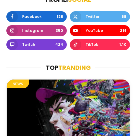
Facebook
128
Twitter
58
Instagram
350
YouTube
291
Twitch
424
TikTok
1.1K
TOP
TRANDING
NEWS