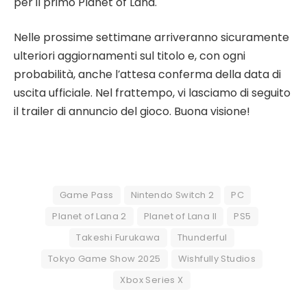
per il primo Planet of Lana.
Nelle prossime settimane arriveranno sicuramente
ulteriori aggiornamenti sul titolo e, con ogni
probabilità, anche l’attesa conferma della data di
uscita ufficiale. Nel frattempo, vi lasciamo di seguito
il trailer di annuncio del gioco. Buona visione!
Game Pass
Nintendo Switch 2
PC
Planet of Lana 2
Planet of Lana II
PS5
Takeshi Furukawa
Thunderful
Tokyo Game Show 2025
Wishfully Studios
Xbox Series X