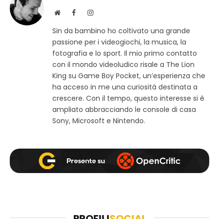
S
F
I
i
a
n
Sin da bambino ho coltivato una grande
t
c
s
passione per i videogiochi, la musica, la
o
e
t
w
b
a
fotografia e lo sport. Il mio primo contatto
e
o
g
con il mondo videoludico risale a The Lion
b
o
r
King su Game Boy Pocket, un’esperienza che
k
a
ha acceso in me una curiosità destinata a
m
crescere. Con il tempo, questo interesse si è
ampliato abbracciando le console di casa
Sony, Microsoft e Nintendo.
PROFILI
SOCIAL