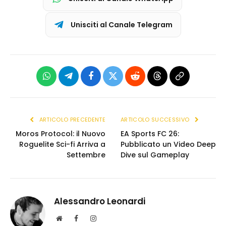
Unisciti al Canale Telegram
WhatsApp
Telegram
Facebook
X
Reddit
Threads
Copia
(Twitter)
link
ARTICOLO PRECEDENTE
ARTICOLO SUCCESSIVO
Moros Protocol: il Nuovo
EA Sports FC 26:
Roguelite Sci-fi Arriva a
Pubblicato un Video Deep
Settembre
Dive sul Gameplay
Alessandro Leonardi
S
F
I