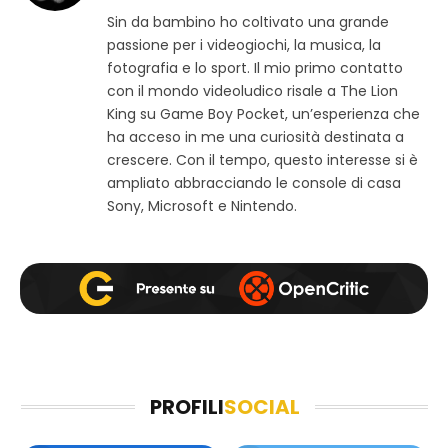
i
a
n
Sin da bambino ho coltivato una grande
t
c
s
passione per i videogiochi, la musica, la
o
e
t
w
b
a
fotografia e lo sport. Il mio primo contatto
e
o
g
con il mondo videoludico risale a The Lion
b
o
r
King su Game Boy Pocket, un’esperienza che
k
a
ha acceso in me una curiosità destinata a
m
crescere. Con il tempo, questo interesse si è
ampliato abbracciando le console di casa
Sony, Microsoft e Nintendo.
PROFILI
SOCIAL