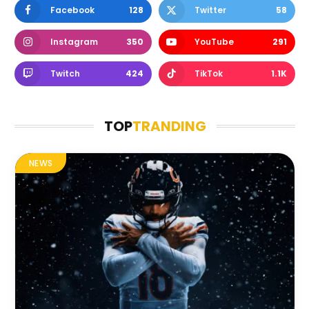
Facebook
128
Twitter
58
Instagram
350
YouTube
291
Twitch
424
TikTok
1.1K
TOP
TRANDING
NEWS