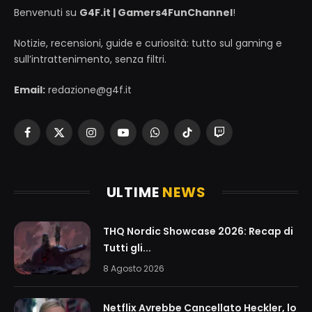
Benvenuti su
G4F.it | Gamers4FunChannel
!
Notizie, recensioni, guide e curiosità: tutto sul gaming e
sull’intrattenimento, senza filtri.
Email:
redazione@g4f.it
Facebook
X
Instagram
YouTube
WhatsApp
TikTok
Twitch
(Twitter)
ULTIME
NEWS
THQ Nordic Showcase 2026: Recap di
Tutti gli...
8 Agosto 2026
Netflix Avrebbe Cancellato Heckler, lo