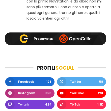
con la prima PlayStation, e da allora non mi
k
a
sono più fermato. Sono curioso e aperto a
m
quasi ogni genere, tranne gli horror: quelli li
lascio volentieri agli altri!
PROFILI
SOCIAL
Facebook
128
Twitter
58
Instagram
350
YouTube
291
Twitch
424
TikTok
1.1K