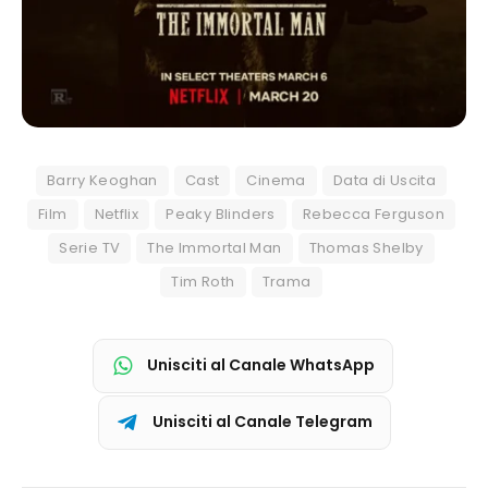
Barry Keoghan
Cast
Cinema
Data di Uscita
Film
Netflix
Peaky Blinders
Rebecca Ferguson
Serie TV
The Immortal Man
Thomas Shelby
Tim Roth
Trama
Unisciti al Canale WhatsApp
Unisciti al Canale Telegram