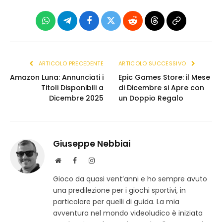
WhatsApp
Telegram
Facebook
X
Reddit
Threads
Copia
(Twitter)
link
ARTICOLO PRECEDENTE
ARTICOLO SUCCESSIVO
Amazon Luna: Annunciati i
Epic Games Store: il Mese
Titoli Disponibili a
di Dicembre si Apre con
Dicembre 2025
un Doppio Regalo
Giuseppe Nebbiai
S
F
I
i
a
n
Gioco da quasi vent’anni e ho sempre avuto
t
c
s
una predilezione per i giochi sportivi, in
o
e
t
w
b
a
particolare per quelli di guida. La mia
e
o
g
avventura nel mondo videoludico è iniziata
b
o
r