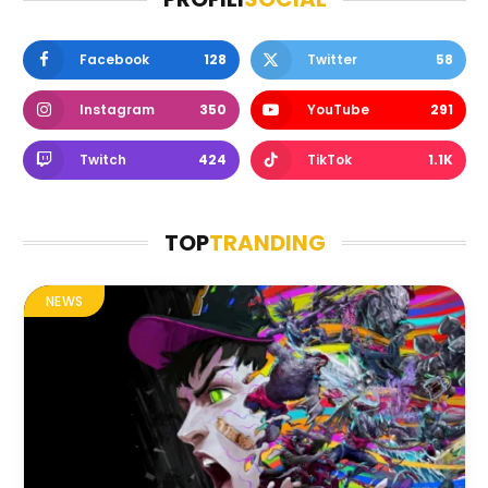
Facebook
128
Twitter
58
Instagram
350
YouTube
291
Twitch
424
TikTok
1.1K
TOP
TRANDING
NEWS