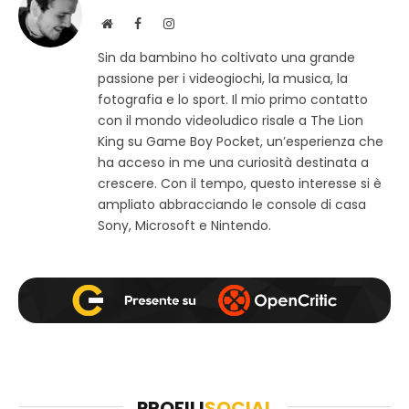
S
F
I
i
a
n
Sin da bambino ho coltivato una grande
t
c
s
passione per i videogiochi, la musica, la
o
e
t
w
b
a
fotografia e lo sport. Il mio primo contatto
e
o
g
con il mondo videoludico risale a The Lion
b
o
r
King su Game Boy Pocket, un’esperienza che
k
a
ha acceso in me una curiosità destinata a
m
crescere. Con il tempo, questo interesse si è
ampliato abbracciando le console di casa
Sony, Microsoft e Nintendo.
PROFILI
SOCIAL