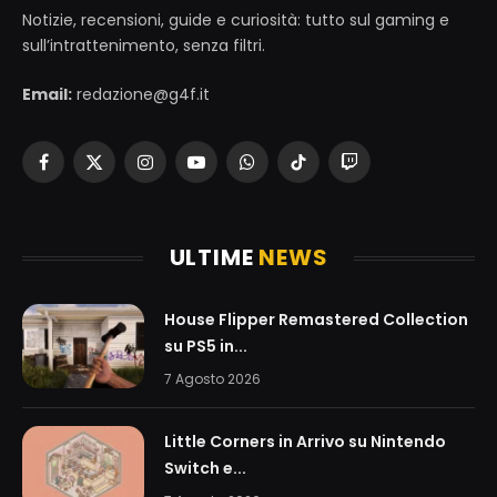
Notizie, recensioni, guide e curiosità: tutto sul gaming e
sull’intrattenimento, senza filtri.
Email:
redazione@g4f.it
Facebook
X
Instagram
YouTube
WhatsApp
TikTok
Twitch
(Twitter)
ULTIME
NEWS
House Flipper Remastered Collection
su PS5 in...
7 Agosto 2026
Little Corners in Arrivo su Nintendo
Switch e...