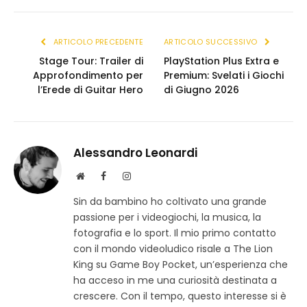
(Twitter)
link
ARTICOLO PRECEDENTE
ARTICOLO SUCCESSIVO
Stage Tour: Trailer di
PlayStation Plus Extra e
Approfondimento per
Premium: Svelati i Giochi
l’Erede di Guitar Hero
di Giugno 2026
Alessandro Leonardi
S
F
I
i
a
n
Sin da bambino ho coltivato una grande
t
c
s
passione per i videogiochi, la musica, la
o
e
t
w
b
a
fotografia e lo sport. Il mio primo contatto
e
o
g
con il mondo videoludico risale a The Lion
b
o
r
King su Game Boy Pocket, un’esperienza che
k
a
ha acceso in me una curiosità destinata a
m
crescere. Con il tempo, questo interesse si è