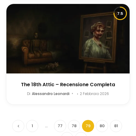
7.5
The 18th Attic – Recensione Completa
Di
Alessandro Leonardi
2 Febbraio 2026
1
…
77
78
79
80
81
Precedente