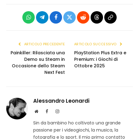
WhatsApp
Telegram
Facebook
X
Reddit
Threads
Copia
(Twitter)
link
ARTICOLO PRECEDENTE
ARTICOLO SUCCESSIVO
Painkiller: Rilasciata una
PlayStation Plus Extra e
Demo su Steam in
Premium: i Giochi di
Occasione dello Steam
Ottobre 2025
Next Fest
Alessandro Leonardi
S
F
I
i
a
n
Sin da bambino ho coltivato una grande
t
c
s
passione per i videogiochi, la musica, la
o
e
t
w
b
a
fotografia e lo sport. Il mio primo contatto