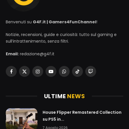
Benvenuti su
G4F.it | Gamers4FunChannel
!
Notizie, recensioni, guide e curiosità: tutto sul gaming e
sull’intrattenimento, senza filtri.
Email:
redazione@g4f.it
Facebook
X
Instagram
YouTube
WhatsApp
TikTok
Twitch
(Twitter)
ULTIME
NEWS
House Flipper Remastered Collection
su PS5 in...
7 Agosto 2026