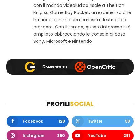
e
o
g
con il mondo videoludico risale a The Lion
b
o
r
King su Game Boy Pocket, un’esperienza che
k
a
ha acceso in me una curiosità destinata a
m
crescere. Con il tempo, questo interesse si è
ampliato abbracciando le console di casa
Sony, Microsoft e Nintendo.
PROFILI
SOCIAL
Facebook
128
Twitter
58
Instagram
350
YouTube
291