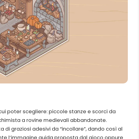
ui poter scegliere: piccole stanze e scorci da
lchimista a rovine medievali abbandonate.
di graziosi adesivi da “incollare”, dando così al
mente l’immagine guida proposta dal gioco oppure