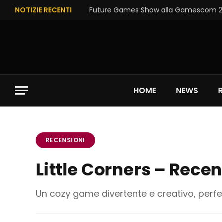
NOTIZIE RECENTI
Future Games Show alla Gamescom 202
HOME
NEWS
RECENSIONI
Little Corners – Rec
Un cozy game divertente e creativo, perf