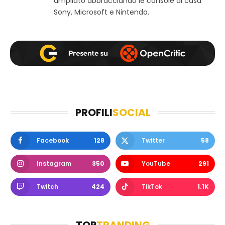
ampliato abbracciando le console di casa
Sony, Microsoft e Nintendo.
PROFILI
SOCIAL
Facebook
128
Twitter
58
Instagram
350
YouTube
291
Twitch
424
TikTok
1.1K