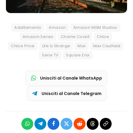
Adattamento
Amazon
Amazon MGM Studios
Amazon Series
Charlie Covell
Chloe
Chloe Price
Life Is Strange
Max
Max Caulfield
Serie TV
Square Enix
Unisciti al Canale WhatsApp
Unisciti al Canale Telegram
WhatsApp
Telegram
Facebook
X
Reddit
Threads
Copia