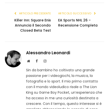
(Twitter)
link
ARTICOLO PRECEDENTE
ARTICOLO SUCCESSIVO
Killer Inn: Square Enix
EA Sports NHL 26 –
Annuncia il Secondo
Recensione Completa
Closed Beta Test
Alessandro Leonardi
S
F
I
i
a
n
Sin da bambino ho coltivato una grande
t
c
s
passione per i videogiochi, la musica, la
o
e
t
w
b
a
fotografia e lo sport. Il mio primo contatto
e
o
g
con il mondo videoludico risale a The Lion
b
o
r
King su Game Boy Pocket, un’esperienza che
k
a
ha acceso in me una curiosità destinata a
m
crescere. Con il tempo, questo interesse si è