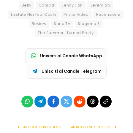
Belly
Conrad
Jenny Han
Jeremiah
L’Estate Nei Tuoi Occhi
Prime Video
Recensione
Review
Serie TV
Stagione 3
The Summer I Turned Pretty
Unisciti al Canale WhatsApp
Unisciti al Canale Telegram
WhatsApp
Telegram
Facebook
X
Reddit
Threads
Copia
(Twitter)
link
ARTICOLO PRECEDENTE
ARTICOLO SUCCESSIVO