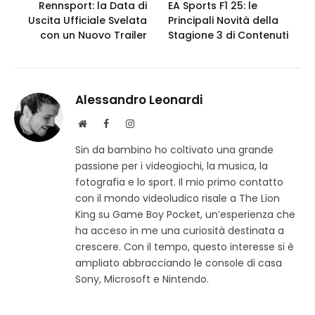
Rennsport: la Data di
EA Sports F1 25: le
Uscita Ufficiale Svelata
Principali Novità della
con un Nuovo Trailer
Stagione 3 di Contenuti
Alessandro Leonardi
S
F
I
i
a
n
Sin da bambino ho coltivato una grande
t
c
s
passione per i videogiochi, la musica, la
o
e
t
w
b
a
fotografia e lo sport. Il mio primo contatto
e
o
g
con il mondo videoludico risale a The Lion
b
o
r
King su Game Boy Pocket, un’esperienza che
k
a
ha acceso in me una curiosità destinata a
m
crescere. Con il tempo, questo interesse si è
ampliato abbracciando le console di casa
Sony, Microsoft e Nintendo.