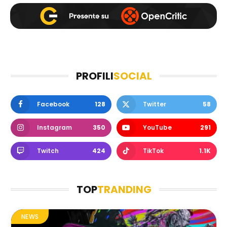
PROFILI
SOCIAL
Facebook
128
Twitter
58
Instagram
350
YouTube
291
Twitch
424
TikTok
1.1K
TOP
TRANDING
NEWS