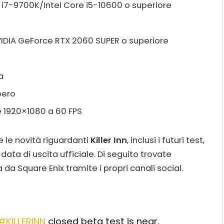
 i7-9700K/Intel Core i5-10600 o superiore
DIA GeForce RTX 2060 SUPER o superiore
a
bero
ne 1920×1080 a 60 FPS
 le novità riguardanti
Killer Inn
, inclusi i futuri test,
ata di uscita ufficiale. Di seguito trovate
da Square Enix tramite i propri canali social.
#KILLERINN
closed beta test is near.