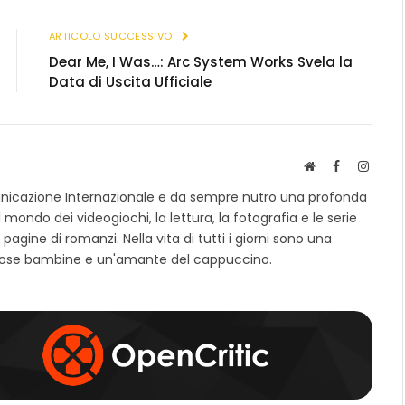
(Twitter)
link
ARTICOLO SUCCESSIVO
Dear Me, I Was…: Arc System Works Svela la
Data di Uscita Ufficiale
S
F
I
i
a
n
unicazione Internazionale e da sempre nutro una profonda
t
c
s
 mondo dei videogiochi, la lettura, la fotografia e le serie
o
e
t
pagine di romanzi. Nella vita di tutti i giorni sono una
w
b
a
e
o
g
ose bambine e un'amante del cappuccino.
b
o
r
k
a
m