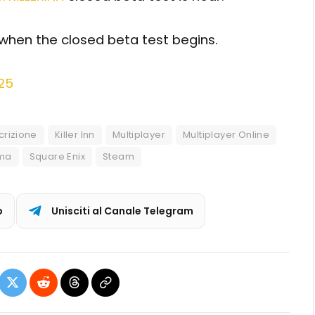
 when the closed beta test begins.
025
scrizione
Killer Inn
Multiplayer
Multiplayer Online
ema
Square Enix
Steam
p
Unisciti al Canale Telegram
ebook
X
Reddit
Threads
Copia