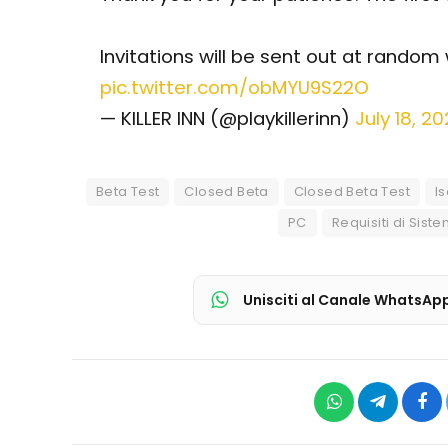
Invitations will be sent out at random
pic.twitter.com/obMYU9S22O
— KILLER INN (@playkillerinn)
July 18, 2
Beta Test
Closed Beta
Closed Beta Test
I
PC
Requisiti di Sist
Unisciti al Canale WhatsAp
WhatsApp
Telegram
Fac