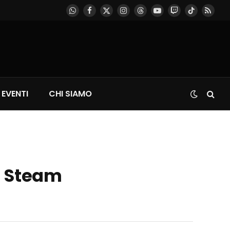
WhatsApp
Facebook
X
Instagram
Threads
YouTube
Twitch
TikTok
RSS
(Twitter)
EVENTI
CHI SIAMO
su Steam