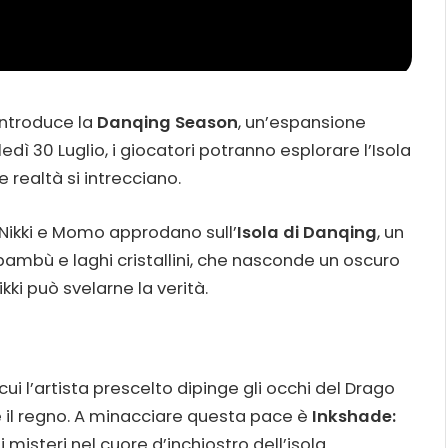
 introduce la
Danqing Season
, un’espansione
edì 30 Luglio, i giocatori potranno esplorare l’Isola
e realtà si intrecciano.
, Nikki e Momo approdano sull’
Isola di Danqing
, un
bambù e laghi cristallini, che nasconde un oscuro
kki può svelarne la verità.
 cui l’artista prescelto dipinge gli occhi del Drago
re il regno. A minacciare questa pace è
Inkshade:
 misteri nel cuore d’inchiostro dell’isola.