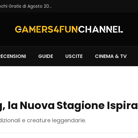
Epic Games Store: Disponibili i Primi Giochi Gratis di Agosto 2026
RECENSIONI
GUIDE
USCITE
CINEMA & TV
g, la Nuova Stagione Ispira
dizionali e creature leggendarie.