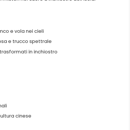
o e vola nei cieli
osa e trucco spettrale
 trasformati in inchiostro
nali
cultura cinese