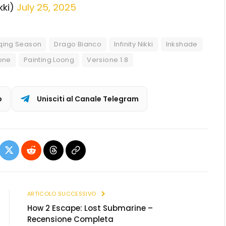
kki)
July 25, 2025
qing Season
Drago Bianco
Infinity Nikki
Inkshade
one
Painting Loong
Versione 1.8
p
Unisciti al Canale Telegram
ebook
X
Reddit
Threads
Copia
(Twitter)
link
ARTICOLO SUCCESSIVO
How 2 Escape: Lost Submarine –
Recensione Completa