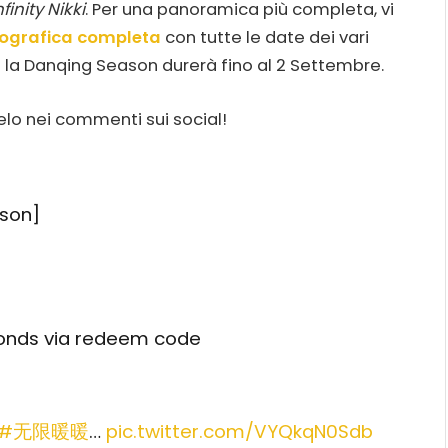
nfinity Nikki
. Per una panoramica più completa, vi
fografica completa
con tutte le date dei vari
e la Danqing Season durerà fino al 2 Settembre.
lo nei commenti sui social!
ason]
monds via redeem code
#无限暖暖
…
pic.twitter.com/VYQkqN0Sdb