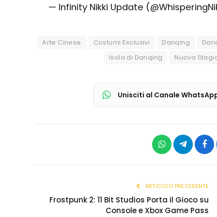
— Infinity Nikki Update (@WhisperingNi
Arte Cinese
Costumi Esclusivi
Danqing
Dan
Isola di Danqing
Nuova Stagi
Unisciti al Canale WhatsAp
WhatsApp
Telegram
Fac
ARTICOLO PRECEDENTE
Frostpunk 2: 11 Bit Studios Porta il Gioco su
Console e Xbox Game Pass