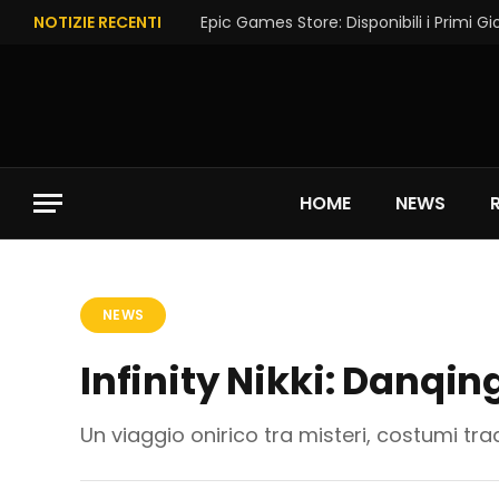
NOTIZIE RECENTI
HOME
NEWS
NEWS
Infinity Nikki: Danqin
Un viaggio onirico tra misteri, costumi tra