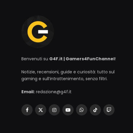
Benvenuti su
G4F.it | Gamers4FunChannel
!
Notizie, recensioni, guide e curiosità: tutto sul
gaming e sull’intrattenimento, senza filtri.
Email:
redazione@g4f.it
Facebook
X
Instagram
YouTube
WhatsApp
TikTok
Twitch
(Twitter)