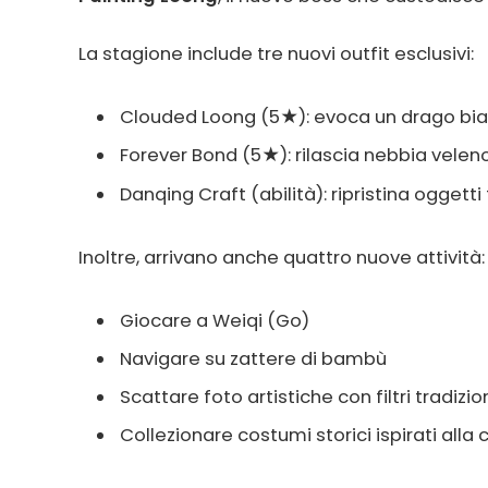
La stagione include tre nuovi outfit esclusivi:
Clouded Loong (5★): evoca un drago bianc
Forever Bond (5★): rilascia nebbia velen
Danqing Craft (abilità): ripristina oggetti
Inoltre, arrivano anche quattro nuove attività:
Giocare a Weiqi (Go)
Navigare su zattere di bambù
Scattare foto artistiche con filtri tradizio
Collezionare costumi storici ispirati alla 