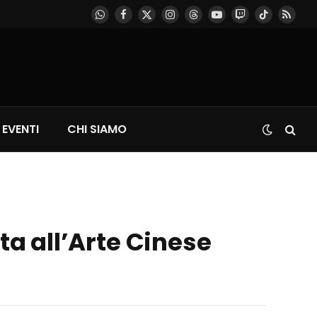
WhatsApp
Facebook
X
Instagram
Threads
YouTube
Twitch
TikTok
RSS
(Twitter)
EVENTI
CHI SIAMO
ta all’Arte Cinese