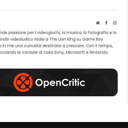
S
F
I
i
a
n
e passione per i videogiochi, la musica, la fotografia e lo
t
c
s
mondo videoludico risale a The Lion King su Game Boy
o
e
t
 in me una curiosità destinata a crescere. Con il tempo,
w
b
a
e
o
g
cciando le console di casa Sony, Microsoft e Nintendo.
b
o
r
k
a
m