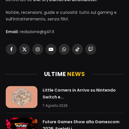
Notizie, recensioni, guide e curiosità: tutto sul gaming e
sull’intrattenimento, senza filtri.
Email:
redazione@g4f.it
Facebook
X
Instagram
YouTube
WhatsApp
TikTok
Twitch
(Twitter)
ULTIME
NEWS
Little Corners in Arrivo su Nintendo
Switch e...
7 Agosto 2026
Future Games Show alla Gamescom
2026: Svelati i...