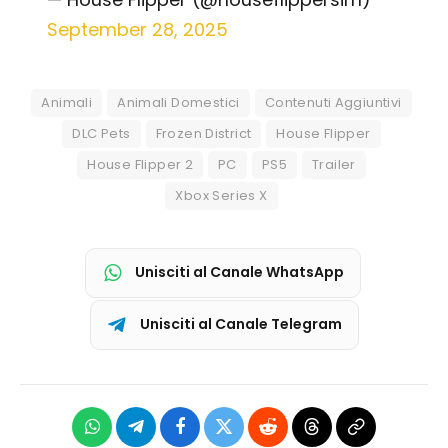
September 28, 2025
Animali
Animali Domestici
Contenuti Aggiuntivi
DLC Pets
Frozen District
House Flipper
House Flipper 2
PC
PS5
Trailer
Xbox Series X
Unisciti al Canale WhatsApp
Unisciti al Canale Telegram
WhatsApp
Telegram
Facebook
X
Reddit
Threads
Copia