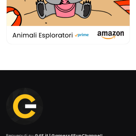
Benvenuti su
G4F.it | Gamers4FunChannel
!