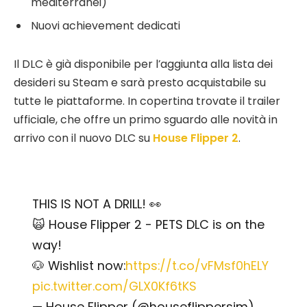
mediterranei)
Nuovi achievement dedicati
Il DLC è già disponibile per l’aggiunta alla lista dei
desideri su Steam e sarà presto acquistabile su
tutte le piattaforme. In copertina trovate il trailer
ufficiale, che offre un primo sguardo alle novità in
arrivo con il nuovo DLC su
House Flipper 2
.
THIS IS NOT A DRILL! 👀
🙀 House Flipper 2 - PETS DLC is on the
way!
🐶 Wishlist now:
https://t.co/vFMsf0hELY
pic.twitter.com/GLX0Kf6tKS
— House Flipper (@houseflippersim)