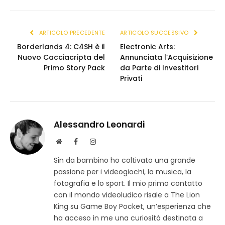
(Twitter)
link
ARTICOLO PRECEDENTE
ARTICOLO SUCCESSIVO
Borderlands 4: C4SH è il
Electronic Arts:
Nuovo Cacciacripta del
Annunciata l’Acquisizione
Primo Story Pack
da Parte di Investitori
Privati
Alessandro Leonardi
S
F
I
i
a
n
Sin da bambino ho coltivato una grande
t
c
s
passione per i videogiochi, la musica, la
o
e
t
w
b
a
fotografia e lo sport. Il mio primo contatto
e
o
g
con il mondo videoludico risale a The Lion
b
o
r
King su Game Boy Pocket, un’esperienza che
k
a
ha acceso in me una curiosità destinata a
m