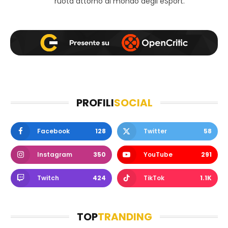
ruota attorno al mondo degli eSport.
PROFILI
SOCIAL
Facebook
128
Twitter
58
Instagram
350
YouTube
291
Twitch
424
TikTok
1.1K
TOP
TRANDING