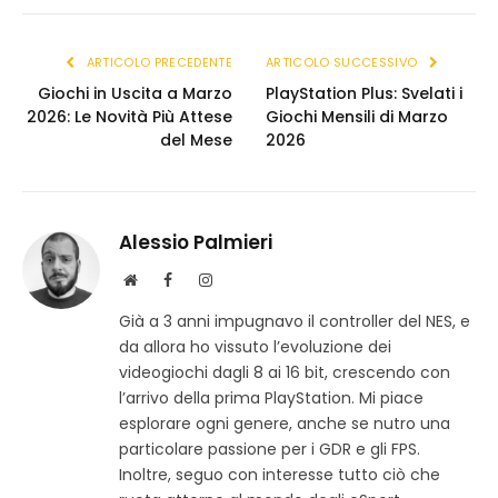
(Twitter)
link
ARTICOLO PRECEDENTE
ARTICOLO SUCCESSIVO
Giochi in Uscita a Marzo
PlayStation Plus: Svelati i
2026: Le Novità Più Attese
Giochi Mensili di Marzo
del Mese
2026
Alessio Palmieri
S
F
I
i
a
n
Già a 3 anni impugnavo il controller del NES, e
t
c
s
da allora ho vissuto l’evoluzione dei
o
e
t
w
b
a
videogiochi dagli 8 ai 16 bit, crescendo con
e
o
g
l’arrivo della prima PlayStation. Mi piace
b
o
r
esplorare ogni genere, anche se nutro una
k
a
particolare passione per i GDR e gli FPS.
m
Inoltre, seguo con interesse tutto ciò che