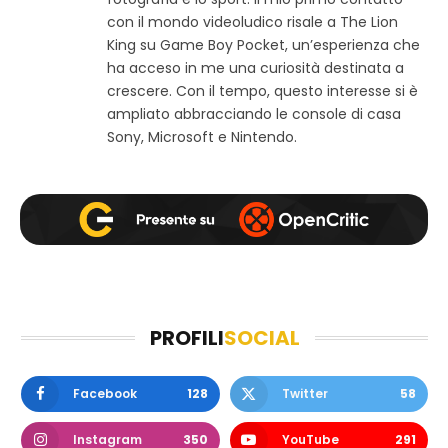
e
o
g
con il mondo videoludico risale a The Lion
b
o
r
King su Game Boy Pocket, un’esperienza che
k
a
ha acceso in me una curiosità destinata a
m
crescere. Con il tempo, questo interesse si è
ampliato abbracciando le console di casa
Sony, Microsoft e Nintendo.
PROFILI
SOCIAL
Facebook
128
Twitter
58
Instagram
350
YouTube
291