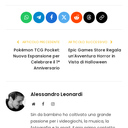
WhatsApp
Telegram
Facebook
X
Reddit
Threads
Copia
(Twitter)
link
ARTICOLO PRECEDENTE
ARTICOLO SUCCESSIVO
Pokémon TCG Pocket:
Epic Games Store Regala
Nuova Espansione per
un’Avventura Horror in
Celebrare il 1°
Vista di Halloween
Anniversario
Alessandro Leonardi
S
F
I
i
a
n
Sin da bambino ho coltivato una grande
t
c
s
passione per i videogiochi, la musica, la
o
e
t
w
b
a
fotografia e lo sport. Il mio primo contatto