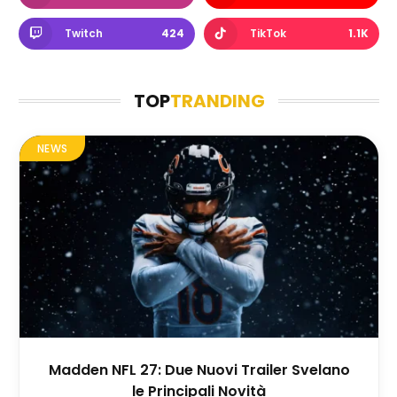
Twitch
424
TikTok
1.1K
TOP
TRANDING
NEWS
Madden NFL 27: Due Nuovi Trailer Svelano
le Principali Novità