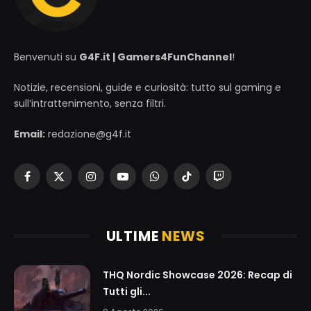
Benvenuti su
G4F.it | Gamers4FunChannel
!
Notizie, recensioni, guide e curiosità: tutto sul gaming e
sull’intrattenimento, senza filtri.
Email:
redazione@g4f.it
Facebook
X
Instagram
YouTube
WhatsApp
TikTok
Twitch
(Twitter)
ULTIME
NEWS
THQ Nordic Showcase 2026: Recap di
Tutti gli...