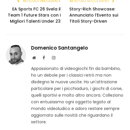
ARTICOLO PRECEDENTE
ARTICOLO SUCCESSIVO
EA Sports FC 26 Svela il
Story-Rich Showcase:
Team 1 Future Stars con i
Annunciato l’Evento sui
Migliori Talenti Under 23
Titoli Story-Driven
Domenico Santangelo
S
F
I
i
a
n
Appassionato di videogiochi fin da bambino,
t
c
s
ho un debole per i classici retrò ma non
o
e
t
w
b
a
disdegno le nuove uscite. Ho un'attrazione
e
o
g
particolare per i picchiaduro, i giochi di corse,
b
o
r
quelli sportivi e molto altro ancora. Colleziono
k
a
con entusiasmo ogni oggetto legato al
m
mondo videoludico e adoro restare sempre
aggiornato sulle novità che riguardano il
settore.