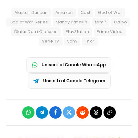
Alastair Duncan
Amazon
Cast
God of War
God of War Series
Mandy Patinkin
Mimir
Odino
Ólafur Darri Ólafsson
PlayStation
Prime Video
Serie TV
Sony
Thor
Unisciti al Canale WhatsApp
Unisciti al Canale Telegram
WhatsApp
Telegram
Facebook
X
Reddit
Threads
Copia
(Twitter)
link