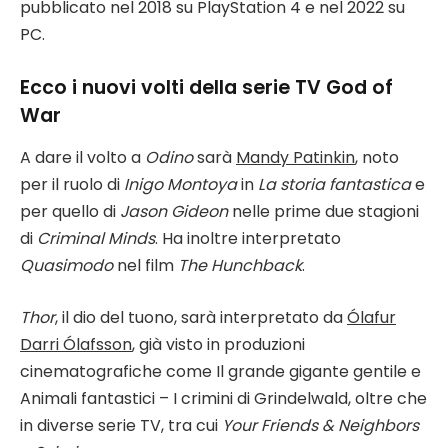
pubblicato nel 2018 su PlayStation 4 e nel 2022 su
PC.
Ecco i nuovi volti della serie TV God of
War
A dare il volto a
Odino
sarà
Mandy Patinkin
, noto
per il ruolo di
Inigo Montoya
in
La storia fantastica
e
per quello di
Jason Gideon
nelle prime due stagioni
di
Criminal Minds
. Ha inoltre interpretato
Quasimodo
nel film
The Hunchback
.
Thor
, il dio del tuono, sarà interpretato da
Ólafur
Darri Ólafsson
, già visto in produzioni
cinematografiche come Il grande gigante gentile e
Animali fantastici – I crimini di Grindelwald, oltre che
in diverse serie TV, tra cui
Your Friends & Neighbors