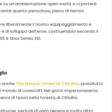
ke e su un’ambientazione open world, e ci porterà
inante quanto pericoloso, pieno di nemici.
ere liberamente il nostro equipaggiamento e
 e di sviluppo dell’eroe, costruendolo secondo il
 PS5 e Xbox Series X|S.
lio
c’è anche
The Mound: Omen of Cthulhu
, sparatutto
l mondo di Lovecraft. Nel gioco impersoneremo
erca di tesori nella foresta di Cthulhu.
truose, pericoli di vario genere e molto altro.