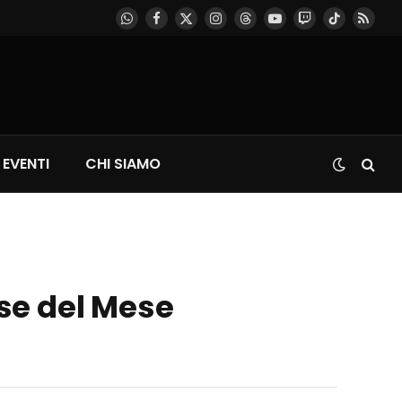
WhatsApp
Facebook
X
Instagram
Threads
YouTube
Twitch
TikTok
RSS
(Twitter)
EVENTI
CHI SIAMO
ese del Mese