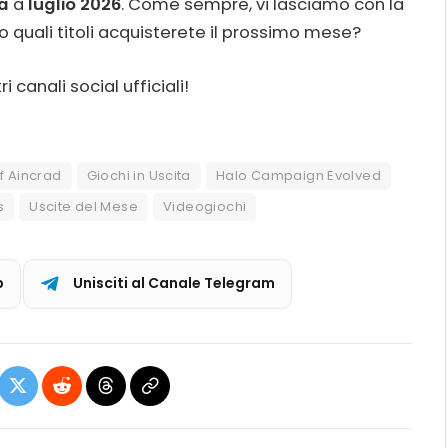
ta
a
luglio 2026
. Come sempre, vi lasciamo con la
 quali titoli acquisterete il prossimo mese?
 canali social ufficiali!
f Aincrad
Giochi in Uscita
Halo Campaign Evolved
s
Uscite del Mese
Videogiochi
p
Unisciti al Canale Telegram
ebook
X
Reddit
Threads
Copia
(Twitter)
link