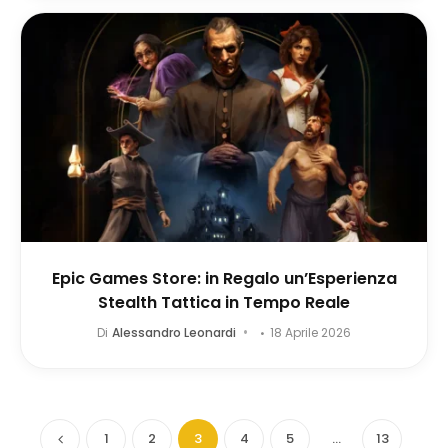
Epic Games Store: in Regalo un’Esperienza
Stealth Tattica in Tempo Reale
Di
Alessandro Leonardi
18 Aprile 2026
1
2
3
4
5
…
13