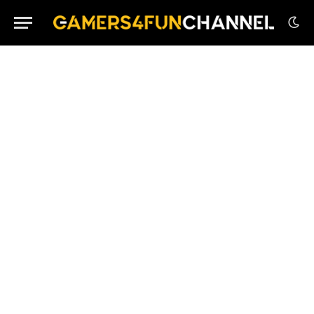
Epic Games Store: Disponibili Gratuitamente Due
Roguelite
Ubisoft Attiva il Cross-Buy: 13 Giochi Xbox Ora
Gratis su PC