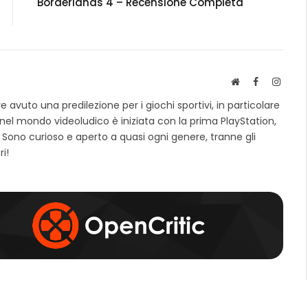
Borderlands 4 – Recensione Completa
S
F
I
i
a
n
avuto una predilezione per i giochi sportivi, in particolare
t
c
s
 nel mondo videoludico è iniziata con la prima PlayStation,
o
e
t
 Sono curioso e aperto a quasi ogni genere, tranne gli
w
b
a
e
o
g
ri!
b
o
r
k
a
m