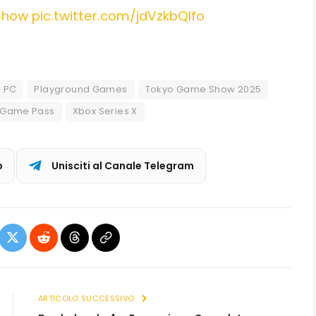
Show
pic.twitter.com/jdVzkbQIfo
PC
Playground Games
Tokyo Game Show 2025
 Game Pass
Xbox Series X
p
Unisciti al Canale Telegram
ebook
X
Reddit
Threads
Copia
(Twitter)
link
ARTICOLO SUCCESSIVO