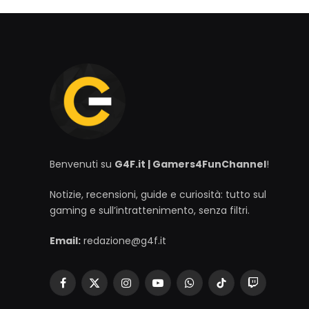
Benvenuti su
G4F.it | Gamers4FunChannel
!
Notizie, recensioni, guide e curiosità: tutto sul
gaming e sull’intrattenimento, senza filtri.
Email:
redazione@g4f.it
Facebook
X
Instagram
YouTube
WhatsApp
TikTok
Twitch
(Twitter)