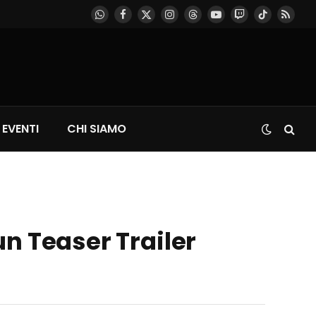
WhatsApp
Facebook
X
Instagram
Threads
YouTube
Twitch
TikTok
RSS
(Twitter)
EVENTI
CHI SIAMO
n Teaser Trailer