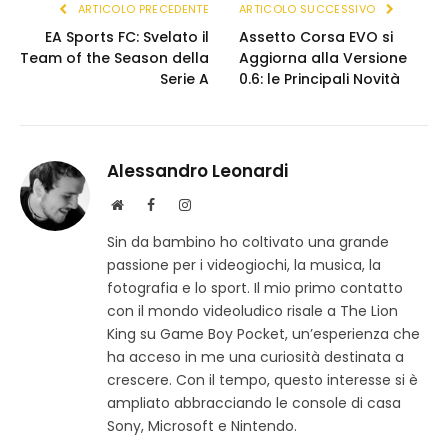
ARTICOLO PRECEDENTE
ARTICOLO SUCCESSIVO
EA Sports FC: Svelato il
Assetto Corsa EVO si
Team of the Season della
Aggiorna alla Versione
Serie A
0.6: le Principali Novità
Alessandro Leonardi
S
F
I
i
a
n
Sin da bambino ho coltivato una grande
t
c
s
passione per i videogiochi, la musica, la
o
e
t
w
b
a
fotografia e lo sport. Il mio primo contatto
e
o
g
con il mondo videoludico risale a The Lion
b
o
r
King su Game Boy Pocket, un’esperienza che
k
a
ha acceso in me una curiosità destinata a
m
crescere. Con il tempo, questo interesse si è
ampliato abbracciando le console di casa
Sony, Microsoft e Nintendo.