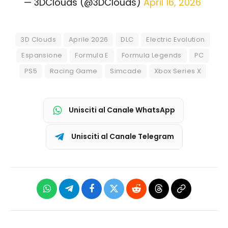
— 3DClouds (@3DClouds)
April 16, 2026
3D Clouds
Aprile 2026
DLC
Electric Evolution
Espansione
Formula E
Formula Legends
PC
PS5
Racing Game
Simcade
Xbox Series X
Unisciti al Canale WhatsApp
Unisciti al Canale Telegram
WhatsApp
Telegram
Facebook
X
Reddit
Threads
Copia
(Twitter)
link