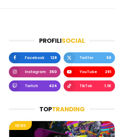
PROFILI
SOCIAL
Facebook
128
Twitter
58
Instagram
350
YouTube
291
Twitch
424
TikTok
1.1K
TOP
TRANDING
NEWS