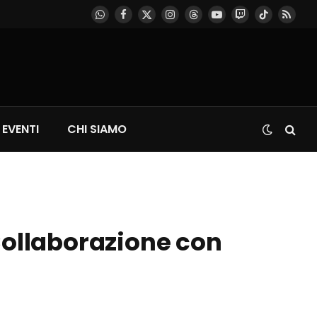
WhatsApp
Facebook
X
Instagram
Threads
YouTube
Twitch
TikTok
RSS
(Twitter)
EVENTI
CHI SIAMO
Collaborazione con