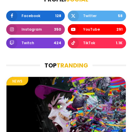
Facebook
128
Twitter
58
Instagram
350
YouTube
291
Twitch
424
TikTok
1.1K
TOP
TRANDING
NEWS