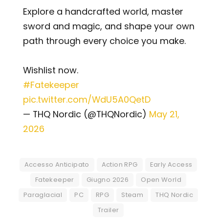
Explore a handcrafted world, master
sword and magic, and shape your own
path through every choice you make.
Wishlist now.
#Fatekeeper
pic.twitter.com/WdU5A0QetD
— THQ Nordic (@THQNordic)
May 21,
2026
Accesso Anticipato
Action RPG
Early Access
Fatekeeper
Giugno 2026
Open World
Paraglacial
PC
RPG
Steam
THQ Nordic
Trailer