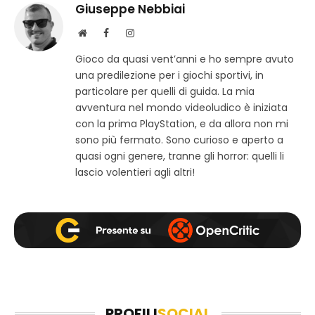
Giuseppe Nebbiai
S
F
I
i
a
n
Gioco da quasi vent’anni e ho sempre avuto
t
c
s
una predilezione per i giochi sportivi, in
o
e
t
w
b
a
particolare per quelli di guida. La mia
e
o
g
avventura nel mondo videoludico è iniziata
b
o
r
con la prima PlayStation, e da allora non mi
k
a
sono più fermato. Sono curioso e aperto a
m
quasi ogni genere, tranne gli horror: quelli li
lascio volentieri agli altri!
PROFILI
SOCIAL