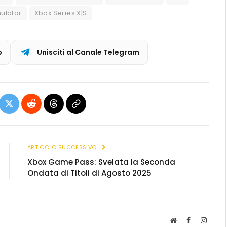
ulator
Xbox Series X|S
p
Unisciti al Canale Telegram
ebook
X
Reddit
Threads
Copia
(Twitter)
link
ARTICOLO SUCCESSIVO
Xbox Game Pass: Svelata la Seconda
Ondata di Titoli di Agosto 2025
S
F
I