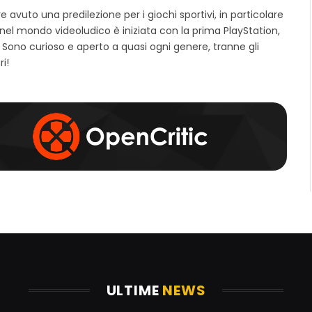
i
a
n
avuto una predilezione per i giochi sportivi, in particolare
t
c
s
 nel mondo videoludico è iniziata con la prima PlayStation,
o
e
t
 Sono curioso e aperto a quasi ogni genere, tranne gli
w
b
a
e
o
g
ri!
b
o
r
k
a
m
ULTIME
NEWS