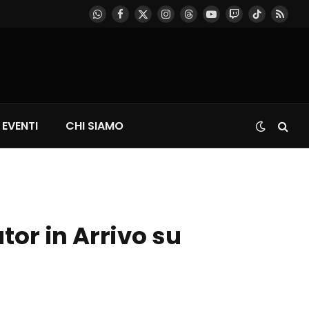
WhatsApp
Facebook
X
Instagram
Threads
YouTube
Twitch
TikTok
RSS
(Twitter)
EVENTI
CHI SIAMO
or in Arrivo su