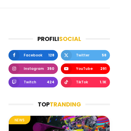
PROFILI
SOCIAL
Facebook
128
Twitter
58
Instagram
350
YouTube
291
Twitch
424
TikTok
1.1K
TOP
TRANDING
NEWS