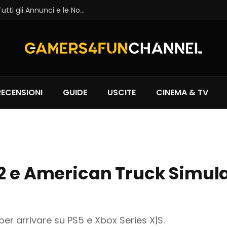
THQ Nordic Showcase 2026: Recap di Tutti gli Annunci e le Novità
RECENSIONI
GUIDE
USCITE
CINEMA & TV
2 e American Truck Simulat
 per arrivare su PS5 e Xbox Series X|S.