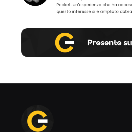
Pocket, un’esperienza che ha acceso
questo interesse si è ampliato abbra