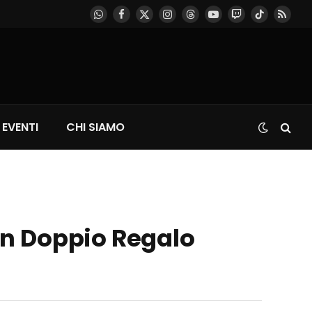
WhatsApp
Facebook
X
Instagram
Threads
YouTube
Twitch
TikTok
RSS
(Twitter)
EVENTI
CHI SIAMO
un Doppio Regalo