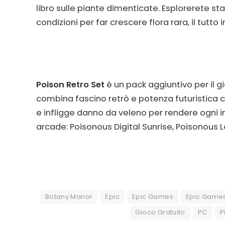
libro sulle piante dimenticate. Esplorerete sta
condizioni per far crescere flora rara, il tutt
Poison Retro Set
è un pack aggiuntivo per il 
combina fascino retrò e potenza futuristica c
e infligge danno da veleno per rendere ogni inco
arcade: Poisonous Digital Sunrise, Poisonous 
Botany Manor
Epic
Epic Games
Epic Games
Gioco Gratuito
PC
P