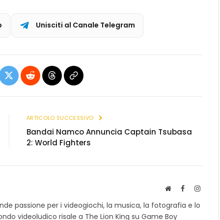
p
Unisciti al Canale Telegram
ebook
X
Reddit
Threads
Copia
(Twitter)
link
ARTICOLO SUCCESSIVO
Bandai Namco Annuncia Captain Tsubasa
2: World Fighters
S
F
I
i
a
n
e passione per i videogiochi, la musica, la fotografia e lo
t
c
s
mondo videoludico risale a The Lion King su Game Boy
o
e
t