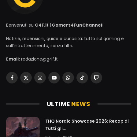
Benvenuti su
G4F.it | Gamers4FunChannel
!
Notizie, recensioni, guide e curiosità: tutto sul gaming e
sull’intrattenimento, senza filtri.
Email:
redazione@g4f.it
Facebook
X
Instagram
YouTube
WhatsApp
TikTok
Twitch
(Twitter)
ULTIME
NEWS
THQ Nordic Showcase 2026: Recap di
Tutti gli...