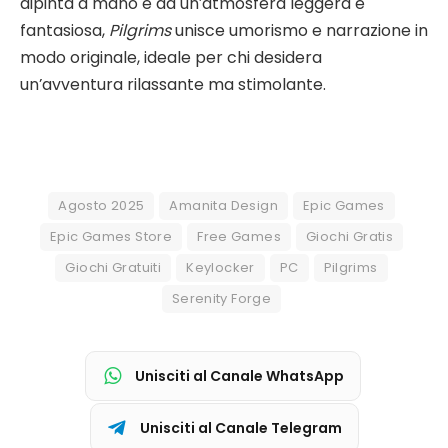
dipinta a mano e da un’atmosfera leggera e
fantasiosa,
Pilgrims
unisce umorismo e narrazione in
modo originale, ideale per chi desidera
un’avventura rilassante ma stimolante.
Agosto 2025
Amanita Design
Epic Games
Epic Games Store
Free Games
Giochi Gratis
Giochi Gratuiti
Keylocker
PC
Pilgrims
Serenity Forge
Unisciti al Canale WhatsApp
Unisciti al Canale Telegram