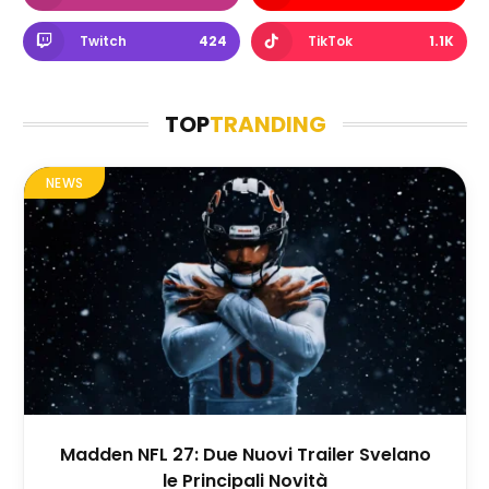
Twitch
424
TikTok
1.1K
TOP
TRANDING
NEWS
Madden NFL 27: Due Nuovi Trailer Svelano
le Principali Novità