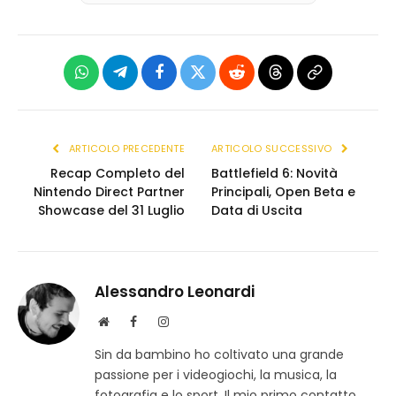
WhatsApp
Telegram
Facebook
X
Reddit
Threads
Copia
(Twitter)
link
ARTICOLO PRECEDENTE
ARTICOLO SUCCESSIVO
Recap Completo del
Battlefield 6: Novità
Nintendo Direct Partner
Principali, Open Beta e
Showcase del 31 Luglio
Data di Uscita
Alessandro Leonardi
S
F
I
i
a
n
Sin da bambino ho coltivato una grande
t
c
s
passione per i videogiochi, la musica, la
o
e
t
w
b
a
fotografia e lo sport. Il mio primo contatto