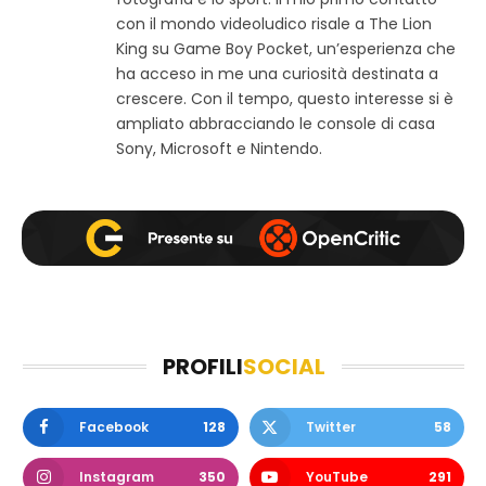
e
o
g
con il mondo videoludico risale a The Lion
b
o
r
King su Game Boy Pocket, un’esperienza che
k
a
ha acceso in me una curiosità destinata a
m
crescere. Con il tempo, questo interesse si è
ampliato abbracciando le console di casa
Sony, Microsoft e Nintendo.
PROFILI
SOCIAL
Facebook
128
Twitter
58
Instagram
350
YouTube
291