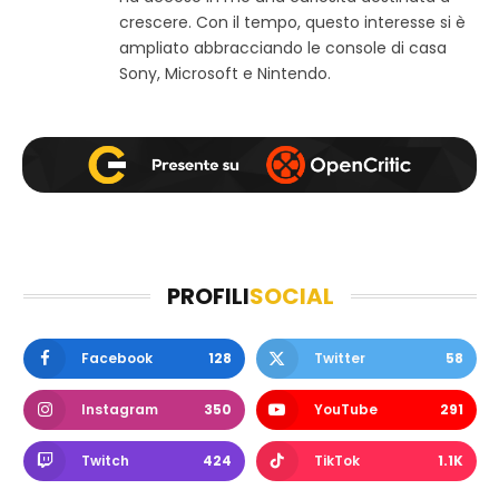
m
crescere. Con il tempo, questo interesse si è
ampliato abbracciando le console di casa
Sony, Microsoft e Nintendo.
PROFILI
SOCIAL
Facebook
128
Twitter
58
Instagram
350
YouTube
291
Twitch
424
TikTok
1.1K