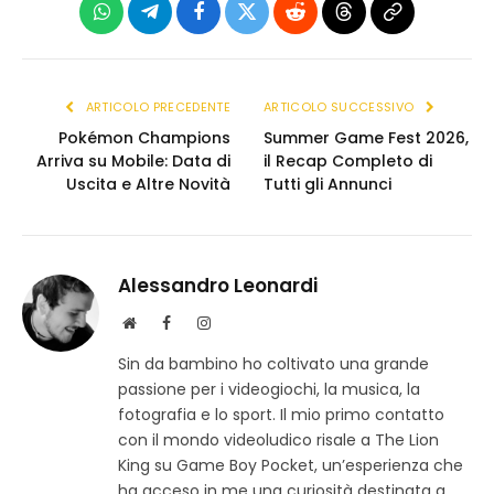
WhatsApp
Telegram
Facebook
X
Reddit
Threads
Copia
(Twitter)
link
ARTICOLO PRECEDENTE
ARTICOLO SUCCESSIVO
Pokémon Champions
Summer Game Fest 2026,
Arriva su Mobile: Data di
il Recap Completo di
Uscita e Altre Novità
Tutti gli Annunci
Alessandro Leonardi
S
F
I
i
a
n
Sin da bambino ho coltivato una grande
t
c
s
passione per i videogiochi, la musica, la
o
e
t
w
b
a
fotografia e lo sport. Il mio primo contatto
e
o
g
con il mondo videoludico risale a The Lion
b
o
r
King su Game Boy Pocket, un’esperienza che
k
a
ha acceso in me una curiosità destinata a