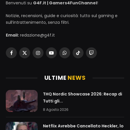
Benvenuti su
G4F.it | Gamers4FunChannel
!
Notizie, recensioni, guide e curiosità: tutto sul gaming e
sull’intrattenimento, senza filtri.
Email:
redazione@g4f.it
Facebook
X
Instagram
YouTube
WhatsApp
TikTok
Twitch
(Twitter)
ULTIME
NEWS
THQ Nordic Showcase 2026: Recap di
Tutti gli...
8 Agosto 2026
Netflix Avrebbe Cancellato Heckler, lo