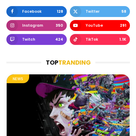
Facebook
128
Twitter
58
Instagram
350
YouTube
291
Twitch
424
TikTok
1.1K
TOP
TRANDING
NEWS