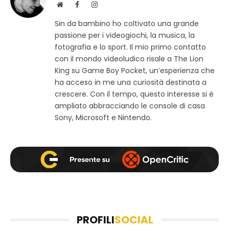
S
F
I
i
a
n
Sin da bambino ho coltivato una grande
t
c
s
passione per i videogiochi, la musica, la
o
e
t
w
b
a
fotografia e lo sport. Il mio primo contatto
e
o
g
con il mondo videoludico risale a The Lion
b
o
r
King su Game Boy Pocket, un’esperienza che
k
a
ha acceso in me una curiosità destinata a
m
crescere. Con il tempo, questo interesse si è
ampliato abbracciando le console di casa
Sony, Microsoft e Nintendo.
PROFILI
SOCIAL