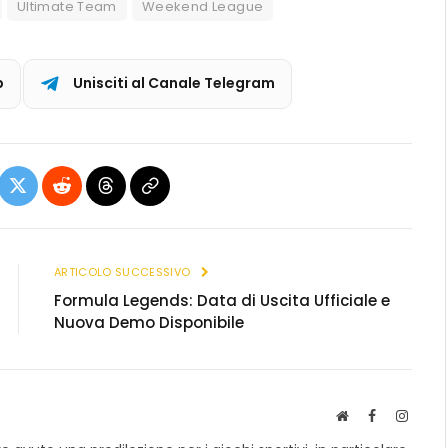
Ultimate Team
Weekend League
p
Unisciti al Canale Telegram
ebook
X
Reddit
Threads
Copia
(Twitter)
link
ARTICOLO SUCCESSIVO
Formula Legends: Data di Uscita Ufficiale e
Nuova Demo Disponibile
S
F
I
i
a
n