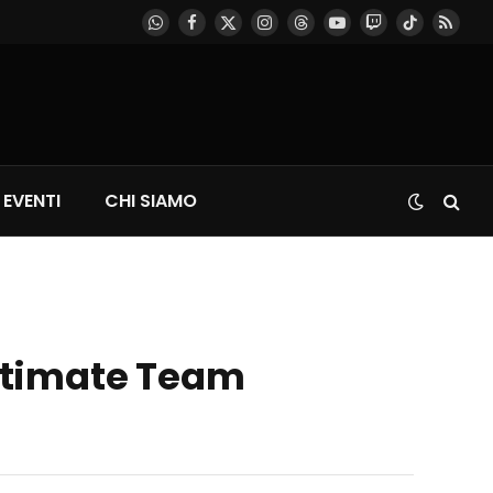
WhatsApp
Facebook
X
Instagram
Threads
YouTube
Twitch
TikTok
RSS
(Twitter)
EVENTI
CHI SIAMO
Ultimate Team