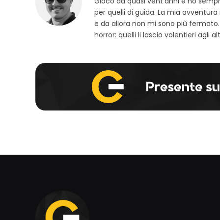
Gioco da quasi vent’anni e ho sempre 
per quelli di guida. La mia avventura
e da allora non mi sono più fermato.
horror: quelli li lascio volentieri agli alt