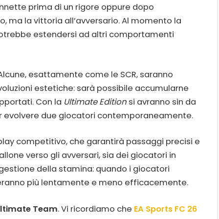
connette prima di un rigore oppure dopo
, ma la vittoria all’avversario. Al momento la
otrebbe estendersi ad altri comportamenti
 Alcune, esattamente come le SCR, saranno
voluzioni estetiche: sarà possibile accumularne
pportati. Con la
Ultimate Edition
si avranno sin da
far evolvere due giocatori contemporaneamente.
ay competitivo, che garantirà passaggi precisi e
allone verso gli avversari, sia dei giocatori in
 gestione della stamina: quando i giocatori
uoveranno più lentamente e meno efficacemente.
ltimate Team
. Vi ricordiamo che
EA Sports FC 26