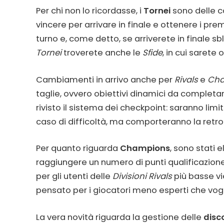
Per chi non lo ricordasse, i
Tornei
sono delle co
vincere per arrivare in finale e ottenere i pre
turno e, come detto, se arriverete in finale 
Tornei
troverete anche le
Sfide
, in cui sarete
Cambiamenti in arrivo anche per
Rivals
e
Cha
taglie, ovvero obiettivi dinamici da completar
rivisto il sistema dei checkpoint: saranno limi
caso di difficoltà, ma comporteranno la retroc
Per quanto riguarda
Champions
, sono stati e
raggiungere un numero di punti qualificazione 
per gli utenti delle
Divisioni Rivals
più basse v
pensato per i giocatori meno esperti che vo
La vera novità riguarda la gestione delle
disc