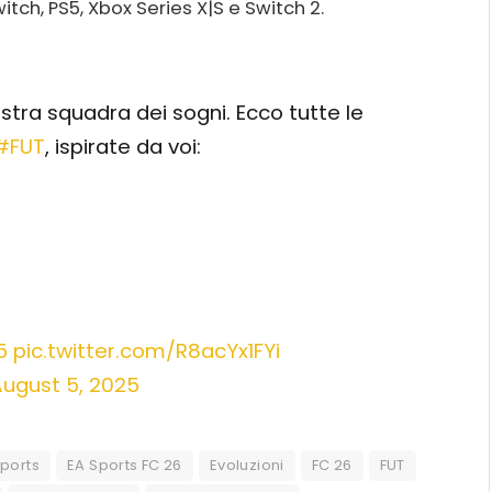
itch, PS5, Xbox Series X|S e Switch 2.
stra squadra dei sogni. Ecco tutte le
#FUT
, ispirate da voi:
5
pic.twitter.com/R8acYx1FYi
ugust 5, 2025
Sports
EA Sports FC 26
Evoluzioni
FC 26
FUT