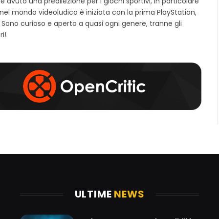
avuto una predilezione per i giochi sportivi, in particolare
t
c
s
 nel mondo videoludico è iniziata con la prima PlayStation,
o
e
t
 Sono curioso e aperto a quasi ogni genere, tranne gli
w
b
a
e
o
g
ri!
b
o
r
k
a
m
ULTIME
NEWS