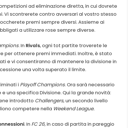
mpetizioni ad eliminazione diretta, in cui dovrete
mi. Vi scontrerete contro avversari al vostro stesso
sbloccherete premi sempre diversi. Assieme ai
 obbligati a utilizzare rose sempre diverse.
mpions
. In
Rivals
, ogni tot partite troverete le
e per ottenere premi immediati. Inoltre, è stato
tati e vi consentiranno di mantenere la divisione in
essione una volta superato il limite.
liminati i
Playoff Champions
. Ora sarà necessario
e una specifica Divisione. Qui la grande novità:
iene introdotto
Challengers
, un secondo livello
gliono competere nella
Weekend League.
onnessioni
. In
FC 26
, in caso di partita in pareggio