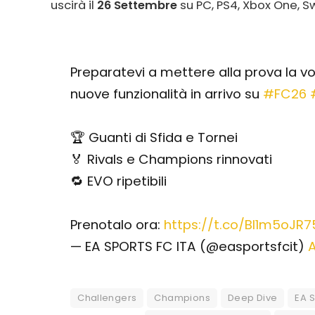
uscirà il
26 Settembre
su PC, PS4, Xbox One, Sw
Preparatevi a mettere alla prova la vo
nuove funzionalità in arrivo su
#FC26
🏆 Guanti di Sfida e Tornei
🏅 Rivals e Champions rinnovati
🔁 EVO ripetibili
Prenotalo ora:
https://t.co/BI1m5oJR7
— EA SPORTS FC ITA (@easportsfcit)
A
Challengers
Champions
Deep Dive
EA 