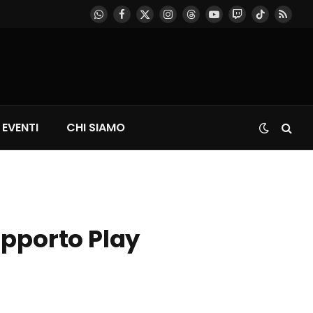
WhatsApp
Facebook
X
Instagram
Threads
YouTube
Twitch
TikTok
RSS
(Twitter)
EVENTI
CHI SIAMO
upporto Play