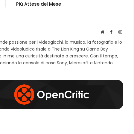
Più Attese del Mese
S
F
I
i
a
n
e passione per i videogiochi, la musica, la fotografia e lo
t
c
s
mondo videoludico risale a The Lion King su Game Boy
o
e
t
 in me una curiosità destinata a crescere. Con il tempo,
w
b
a
e
o
g
cciando le console di casa Sony, Microsoft e Nintendo.
b
o
r
k
a
m