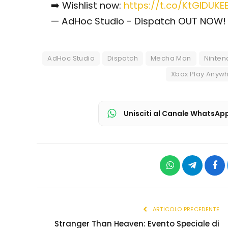
➡️ Wishlist now:
https://t.co/KtGIDUKE
— AdHoc Studio - Dispatch OUT NOW
AdHoc Studio
Dispatch
Mecha Man
Ninten
Xbox Play Anyw
Unisciti al Canale WhatsAp
WhatsApp
Telegram
Fac
ARTICOLO PRECEDENTE
Stranger Than Heaven: Evento Speciale di