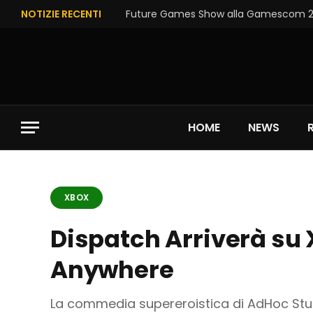
NOTIZIE RECENTI
Future Games Show alla Gamescom 202
HOME
NEWS
XBOX
Dispatch Arriverà su
Anywhere
La commedia supereroistica di AdHoc Stud