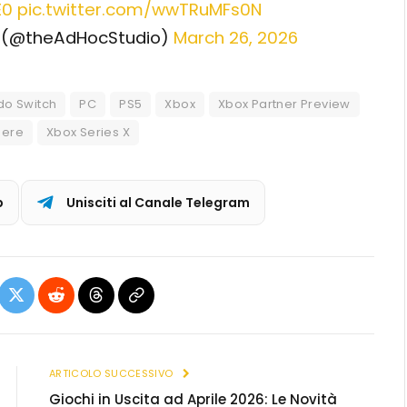
E0
pic.twitter.com/wwTRuMFs0N
! (@theAdHocStudio)
March 26, 2026
do Switch
PC
PS5
Xbox
Xbox Partner Preview
here
Xbox Series X
p
Unisciti al Canale Telegram
ebook
X
Reddit
Threads
Copia
(Twitter)
link
ARTICOLO SUCCESSIVO
Giochi in Uscita ad Aprile 2026: Le Novità