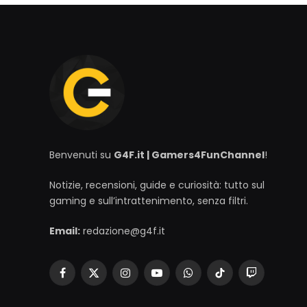
Benvenuti su
G4F.it | Gamers4FunChannel
!
Notizie, recensioni, guide e curiosità: tutto sul
gaming e sull’intrattenimento, senza filtri.
Email:
redazione@g4f.it
Facebook
X
Instagram
YouTube
WhatsApp
TikTok
Twitch
(Twitter)