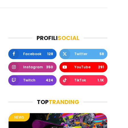
PROFILI
SOCIAL
Facebook
128
Twitter
58
Instagram
350
YouTube
291
Twitch
424
TikTok
1.1K
TOP
TRANDING
NEWS