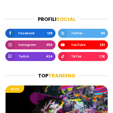
PROFILI
SOCIAL
Facebook
128
Twitter
58
Instagram
350
YouTube
291
Twitch
424
TikTok
1.1K
TOP
TRANDING
NEWS