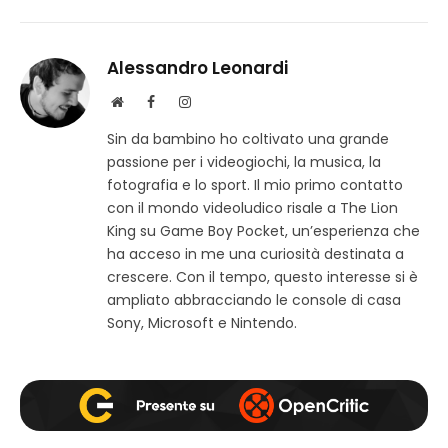
Alessandro Leonardi
S
F
I
i
a
n
Sin da bambino ho coltivato una grande
t
c
s
passione per i videogiochi, la musica, la
o
e
t
w
b
a
fotografia e lo sport. Il mio primo contatto
e
o
g
con il mondo videoludico risale a The Lion
b
o
r
King su Game Boy Pocket, un’esperienza che
k
a
ha acceso in me una curiosità destinata a
m
crescere. Con il tempo, questo interesse si è
ampliato abbracciando le console di casa
Sony, Microsoft e Nintendo.