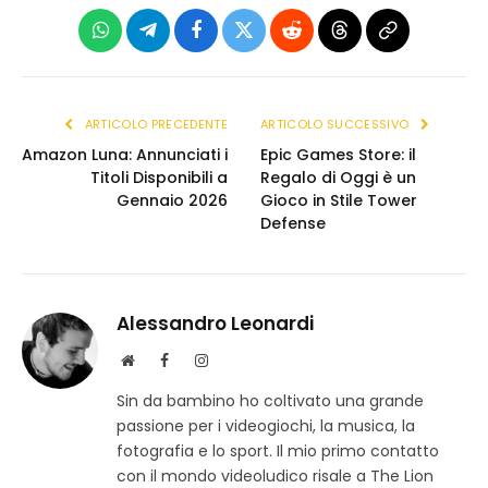
WhatsApp
Telegram
Facebook
X
Reddit
Threads
Copia
(Twitter)
link
ARTICOLO PRECEDENTE
ARTICOLO SUCCESSIVO
Amazon Luna: Annunciati i
Epic Games Store: il
Titoli Disponibili a
Regalo di Oggi è un
Gennaio 2026
Gioco in Stile Tower
Defense
Alessandro Leonardi
S
F
I
i
a
n
Sin da bambino ho coltivato una grande
t
c
s
passione per i videogiochi, la musica, la
o
e
t
w
b
a
fotografia e lo sport. Il mio primo contatto
e
o
g
con il mondo videoludico risale a The Lion