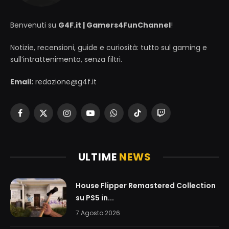
Benvenuti su
G4F.it | Gamers4FunChannel
!
Notizie, recensioni, guide e curiosità: tutto sul gaming e
sull’intrattenimento, senza filtri.
Email:
redazione@g4f.it
Facebook
X
Instagram
YouTube
WhatsApp
TikTok
Twitch
(Twitter)
ULTIME
NEWS
House Flipper Remastered Collection
su PS5 in...
7 Agosto 2026