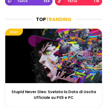
Twitch
424
TikTok
1.1K
TOP
TRANDING
NEWS
Stupid Never Dies: Svelata la Data di Uscita
Ufficiale su PS5 e PC