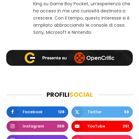
b
o
r
King su Game Boy Pocket, un’esperienza che
k
a
ha acceso in me una curiosità destinata a
m
crescere. Con il tempo, questo interesse si è
ampliato abbracciando le console di casa
Sony, Microsoft e Nintendo.
PROFILI
SOCIAL
Facebook
128
Twitter
58
Instagram
350
YouTube
291