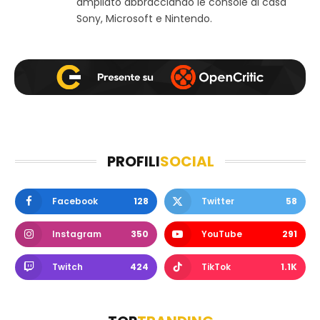
ampliato abbracciando le console di casa
Sony, Microsoft e Nintendo.
PROFILI
SOCIAL
Facebook
128
Twitter
58
Instagram
350
YouTube
291
Twitch
424
TikTok
1.1K