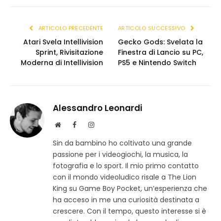
(Twitter)
link
ARTICOLO PRECEDENTE
ARTICOLO SUCCESSIVO
Atari Svela Intellivision
Gecko Gods: Svelata la
Sprint, Rivisitazione
Finestra di Lancio su PC,
Moderna di Intellivision
PS5 e Nintendo Switch
Alessandro Leonardi
S
F
I
i
a
n
Sin da bambino ho coltivato una grande
t
c
s
passione per i videogiochi, la musica, la
o
e
t
w
b
a
fotografia e lo sport. Il mio primo contatto
e
o
g
con il mondo videoludico risale a The Lion
b
o
r
King su Game Boy Pocket, un’esperienza che
k
a
ha acceso in me una curiosità destinata a
m
crescere. Con il tempo, questo interesse si è