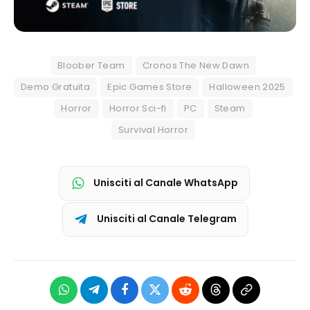
Bloober Team
Cronos The New Dawn
Demo Gratuita
Epic Games Store
Halloween 2025
Horror
Horror Sci-fi
PC
Steam
Survival Horror
Unisciti al Canale WhatsApp
Unisciti al Canale Telegram
WhatsApp
Telegram
Facebook
X
Reddit
Threads
Copia