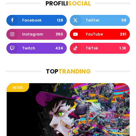
PROFILI
SOCIAL
Facebook
128
Twitter
58
Instagram
350
YouTube
291
Twitch
424
TikTok
1.1K
TOP
TRANDING
NEWS