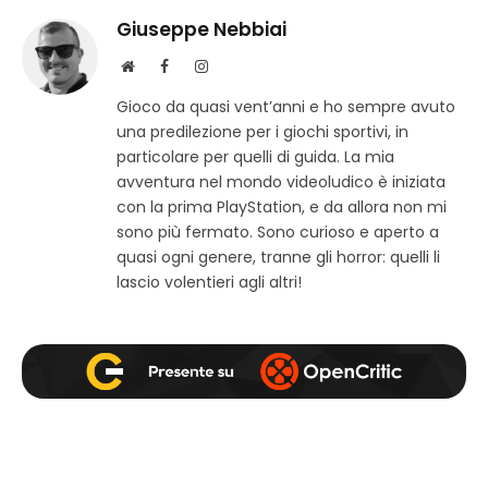
Giuseppe Nebbiai
S
F
I
i
a
n
Gioco da quasi vent’anni e ho sempre avuto
t
c
s
una predilezione per i giochi sportivi, in
o
e
t
w
b
a
particolare per quelli di guida. La mia
e
o
g
avventura nel mondo videoludico è iniziata
b
o
r
con la prima PlayStation, e da allora non mi
k
a
sono più fermato. Sono curioso e aperto a
m
quasi ogni genere, tranne gli horror: quelli li
lascio volentieri agli altri!