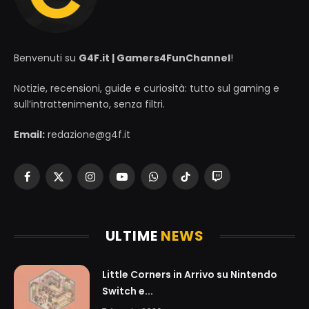
Benvenuti su
G4F.it | Gamers4FunChannel
!
Notizie, recensioni, guide e curiosità: tutto sul gaming e
sull’intrattenimento, senza filtri.
Email:
redazione@g4f.it
Facebook
X
Instagram
YouTube
WhatsApp
TikTok
Twitch
(Twitter)
ULTIME
NEWS
Little Corners in Arrivo su Nintendo
Switch e...