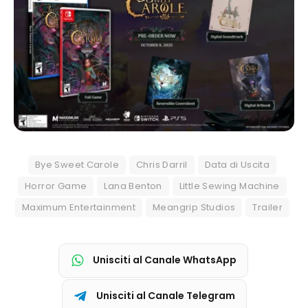
Bye Sweet Carole
Chris Darril
Data di Uscita
Horror Game
Lana Benton
Little Sewing Machine
Maximum Entertainment
Meangrip Studios
Trailer
Unisciti al Canale WhatsApp
Unisciti al Canale Telegram