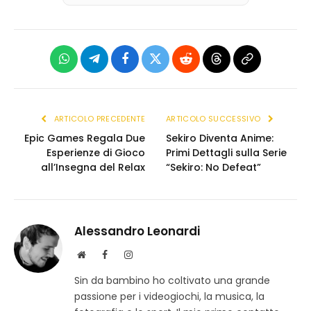
WhatsApp
Telegram
Facebook
X
Reddit
Threads
Copia
(Twitter)
link
ARTICOLO PRECEDENTE
ARTICOLO SUCCESSIVO
Epic Games Regala Due
Sekiro Diventa Anime:
Esperienze di Gioco
Primi Dettagli sulla Serie
all’Insegna del Relax
“Sekiro: No Defeat”
Alessandro Leonardi
S
F
I
i
a
n
Sin da bambino ho coltivato una grande
t
c
s
passione per i videogiochi, la musica, la
o
e
t
w
b
a