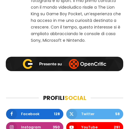
fotografia e lo sport. Il mio primo contatto
e
o
g
con il mondo videoludico risale a The Lion
b
o
r
King su Game Boy Pocket, un’esperienza che
k
a
ha acceso in me una curiosità destinata a
m
crescere. Con il tempo, questo interesse si è
ampliato abbracciando le console di casa
Sony, Microsoft e Nintendo.
PROFILI
SOCIAL
Facebook
128
Twitter
58
Instagram
350
YouTube
291