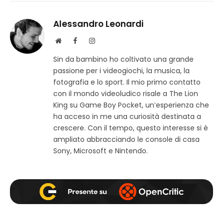
Alessandro Leonardi
S
F
I
i
a
n
Sin da bambino ho coltivato una grande
t
c
s
passione per i videogiochi, la musica, la
o
e
t
w
b
a
fotografia e lo sport. Il mio primo contatto
e
o
g
con il mondo videoludico risale a The Lion
b
o
r
King su Game Boy Pocket, un’esperienza che
k
a
ha acceso in me una curiosità destinata a
m
crescere. Con il tempo, questo interesse si è
ampliato abbracciando le console di casa
Sony, Microsoft e Nintendo.