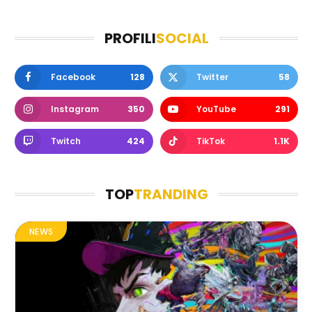
PROFILI
SOCIAL
Facebook
128
Twitter
58
Instagram
350
YouTube
291
Twitch
424
TikTok
1.1K
TOP
TRANDING
NEWS