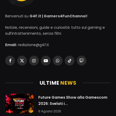
Benvenuti su
G4F.it | Gamers4FunChannel
!
Notizie, recensioni, guide e curiosità: tutto sul gaming e
sull’intrattenimento, senza filtri.
Email:
redazione@g4f.it
Facebook
X
Instagram
YouTube
WhatsApp
TikTok
Twitch
(Twitter)
ULTIME
NEWS
Future Games Show alla Gamescom
2026: Svelati i...
6 Agosto 2026