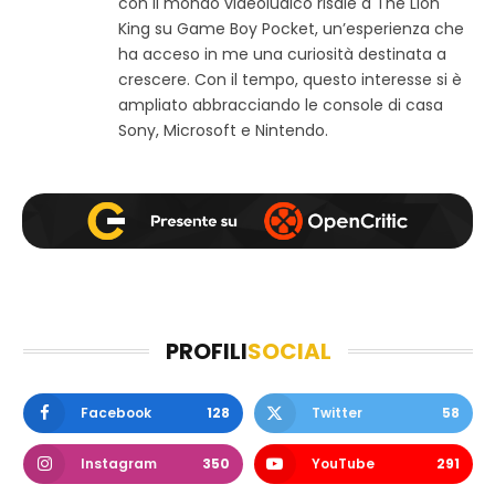
con il mondo videoludico risale a The Lion
b
o
r
King su Game Boy Pocket, un’esperienza che
k
a
ha acceso in me una curiosità destinata a
m
crescere. Con il tempo, questo interesse si è
ampliato abbracciando le console di casa
Sony, Microsoft e Nintendo.
PROFILI
SOCIAL
Facebook
128
Twitter
58
Instagram
350
YouTube
291