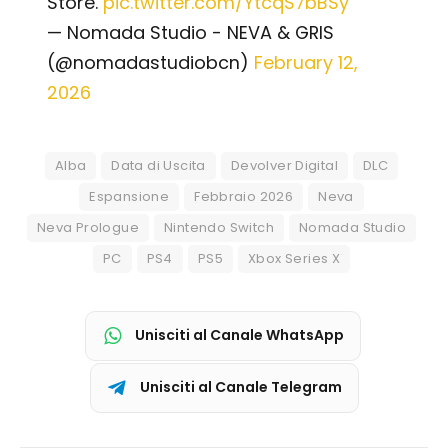
Store.
pic.twitter.com/YtcqS7bBSy
— Nomada Studio - NEVA & GRIS
(@nomadastudiobcn)
February 12,
2026
Alba
Data di Uscita
Devolver Digital
DLC
Espansione
Febbraio 2026
Neva
Neva Prologue
Nintendo Switch
Nomada Studio
PC
PS4
PS5
Xbox Series X
Unisciti al Canale WhatsApp
Unisciti al Canale Telegram