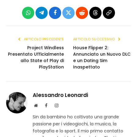
WhatsApp
Telegram
Facebook
X
Reddit
Threads
Copia
(Twitter)
link
ARTICOLO PRECEDENTE
ARTICOLO SUCCESSIVO
Project Windless
House Flipper 2:
Presentato Ufficialmente
Annunciato un Nuovo DLC
allo State of Play di
e un Dating Sim
PlayStation
Inaspettato
Alessandro Leonardi
S
F
I
i
a
n
Sin da bambino ho coltivato una grande
t
c
s
passione per i videogiochi, la musica, la
o
e
t
w
b
a
fotografia e lo sport. Il mio primo contatto
e
o
g