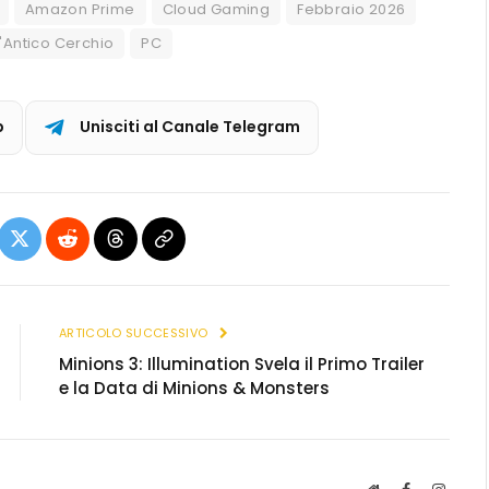
Amazon Prime
Cloud Gaming
Febbraio 2026
l'Antico Cerchio
PC
p
Unisciti al Canale Telegram
ebook
X
Reddit
Threads
Copia
(Twitter)
link
ARTICOLO SUCCESSIVO
Minions 3: Illumination Svela il Primo Trailer
e la Data di Minions & Monsters
S
F
I