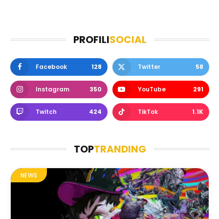
PROFILI
SOCIAL
Facebook
128
Twitter
58
Instagram
350
YouTube
291
Twitch
424
TikTok
1.1K
TOP
TRANDING
NEWS