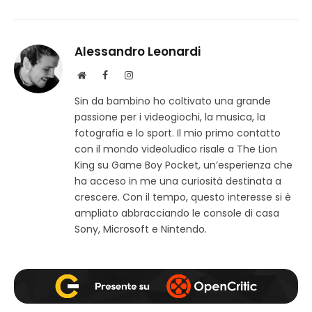
Alessandro Leonardi
S
F
I
i
a
n
Sin da bambino ho coltivato una grande
t
c
s
passione per i videogiochi, la musica, la
o
e
t
w
b
a
fotografia e lo sport. Il mio primo contatto
e
o
g
con il mondo videoludico risale a The Lion
b
o
r
King su Game Boy Pocket, un’esperienza che
k
a
ha acceso in me una curiosità destinata a
m
crescere. Con il tempo, questo interesse si è
ampliato abbracciando le console di casa
Sony, Microsoft e Nintendo.