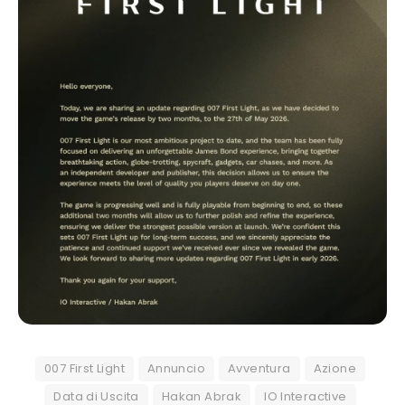
007 First Light
Annuncio
Avventura
Azione
Data di Uscita
Hakan Abrak
IO Interactive